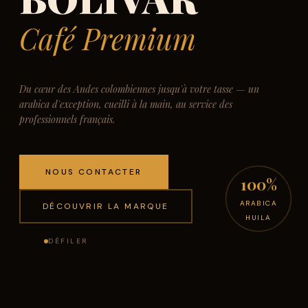
Café Premium
Du cœur des Andes colombiennes jusqu'à votre tasse — un
arabica d'exception, cueilli à la main, au service des
professionnels français.
NOUS CONTACTER
100%
ARABICA
DÉCOUVRIR LA MARQUE
HUILA
DÉFILER